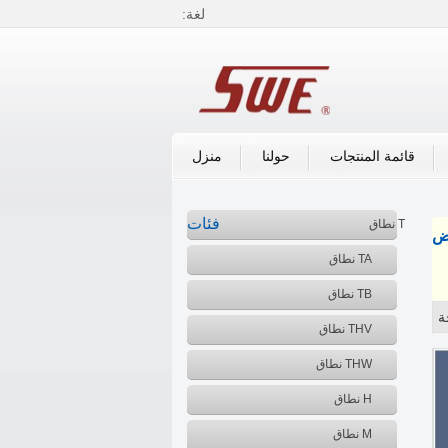
لغة:
العربية
English
中文
قائمة المنتجات
حولنا
منزل
فئات
T نطاق
اض
TA نطاق
TB نطاق
THV نطاق
THW نطاق
H نطاق
M نطاق