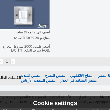
أضف إلى قائمة الأمنيات
مفتاح مع F/0 FCU′s (T نطاق)
أصغر طلب: 2000 شروط التجارة
:FOB شرط الدفع: L/C T/T
1
مفتاح الالكتلوني
مقبس المفتاح
مقبس التمديد
الكلمات الدالة
مقبس الفضائية في الجدار
مقبس المتعددة الأرغاض
حولنا
أخبار
اتصل بنا
الأسئلة الشائعة
الخصوصية
الشروط والاحكام
Cookie settings
Copyright 
شركة المحدودة الكهربائية هونا شيغ بهانغتشو
Support By
BEE Cloud