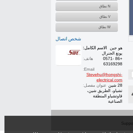
N نطاق
V نطاق
W نطاق
شخص اتصال
هو جين
الاسم الكامل:
يونغ الجنرال
+86 0571-
هاتف:
63169298
Email:
Stevehu@hongshi-
electrical.com
28 شين
عنوان مفصل:
تشياو، الطريق شين،
قاوتشياو المنطقة
الصناعية